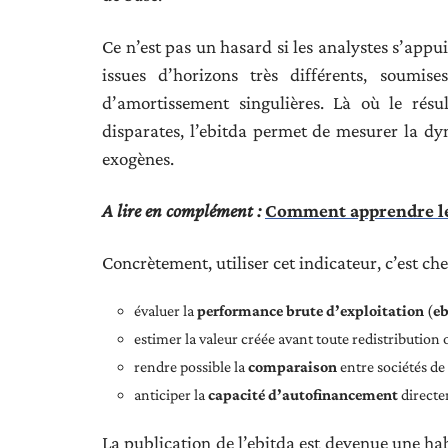
Ce n’est pas un hasard si les analystes s’appu
issues d’horizons très différents, soumis
d’amortissement singulières. Là où le résul
disparates, l’ebitda permet de mesurer la dyn
exogènes.
A lire en complément :
Comment apprendre le
Concrètement, utiliser cet indicateur, c’est che
évaluer la
performance brute d’exploitation
(
e
estimer la valeur créée avant toute redistribution
rendre possible la
comparaison
entre sociétés de 
anticiper la
capacité d’autofinancement
directem
La publication de l’ebitda est devenue une hab