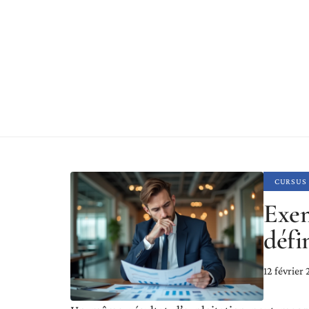
CURSUS
Exem
défi
12 février