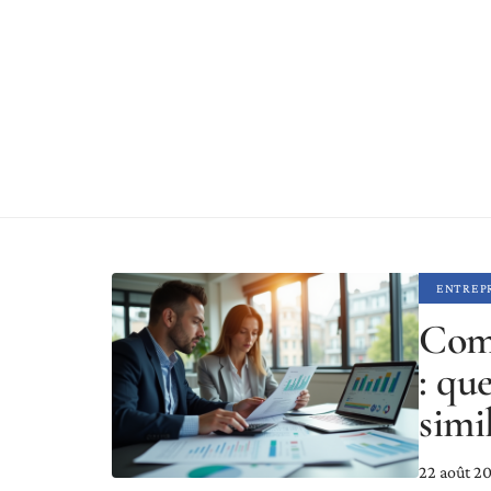
ENTREP
Comp
: qu
simi
22 août 2