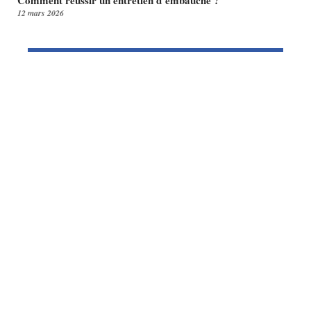
12 mars 2026
Article en tendance
CURSUS
Comment devenir professeur des
ecoles ?
8 juin 2026