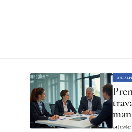
ENTREP
Pren
trav
man
24 janvier