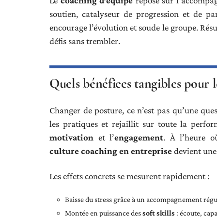
Le
coaching d’équipe
repose sur l’accompag
soutien, catalyseur de progression et de par
encourage l’évolution et soude le groupe. Résul
défis sans trembler.
Quels bénéfices tangibles pour le
Changer de posture, ce n’est pas qu’une quest
les pratiques et rejaillit sur toute la perf
motivation
et l’
engagement
. À l’heure où
culture coaching en entreprise
devient une 
Les effets concrets se mesurent rapidement :
Baisse du stress grâce à un accompagnement réguli
Montée en puissance des
soft skills
: écoute, capa